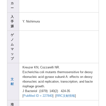
カ
ー
入
手
Y. Nishi
mura
源
ゲ
ノ
ム
マ
ッ
プ
Kreuz
er KN, Cozza
relli
NR.
Esche
richi
a coli mutan
ts therm
osens
itive
for deoxy
ribon
uclei
c acid gyras
e subun
it A: effec
ts on deoxy
文
ribon
uclei
c acid repli
catio
n, trans
cript
ion, and bacte
献
rioph
age growt
h.
J Bacte
riol (1979
) 140(2
) 424-3
5
[
PubMe
d ID = 22784
0
] [
RRC文献情報
]
培