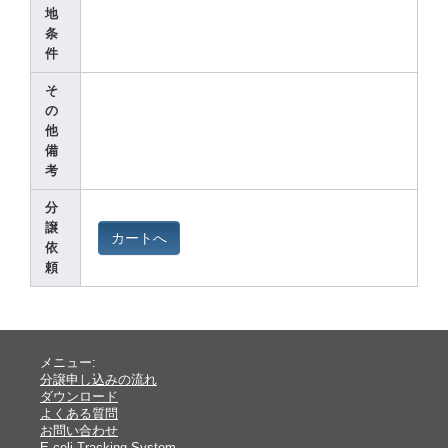
地
条
件
そ
の
他
備
考
分
譲
カートへ
依
頼
メニュー:
分譲申し込みの流れ
ダウンロード
よくある質問
お問い合わせ