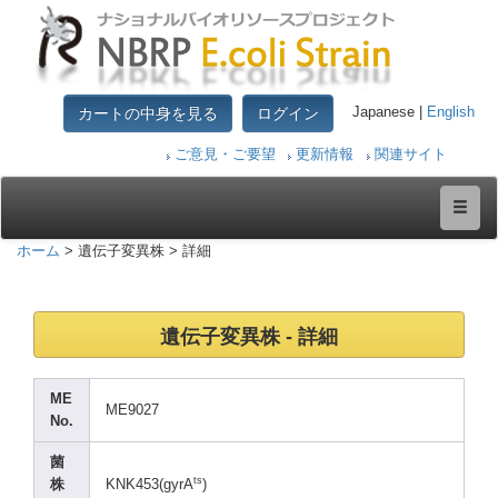
カートの中身を見る
ログイン
Japanese |
English
ご意見・ご要望
更新情報
関連サイト
ホーム
> 遺伝子変異株 > 詳細
遺伝子変異株 - 詳細
ME
ME902
7
No.
菌
ts
株
KNK45
3(gyr
A
)