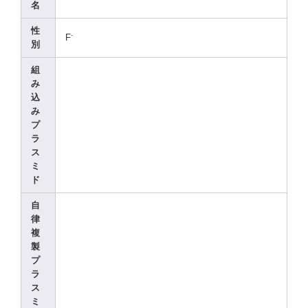
名
性
-
F
別
組
み
込
み
プ
ラ
ス
ミ
ド
自
律
複
製
プ
ラ
ス
ミ