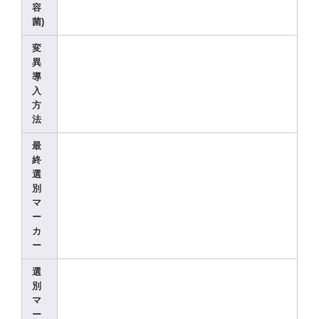
容
菌)
変
異
導
入
方
法
最
終
選
別
マ
ー
カ
ー
選
別
マ
ー