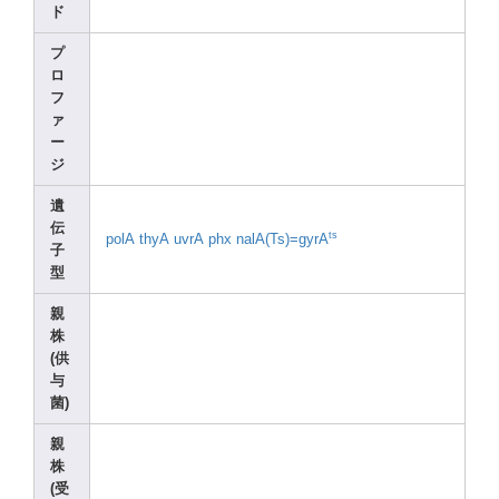
ド
プ
ロ
フ
ァ
ー
ジ
遺
伝
ts
polA
thyA
uvrA
phx
nalA(
Ts)=g
yrA
子
型
親
株
(供
与
菌)
親
株
(受