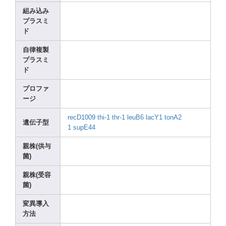
組み込み
プラスミ
ド
自律複製
プラスミ
ド
プロファ
ージ
recD1
009
thi-1
thr-1
leuB6
lacY1
tonA2
遺伝子型
1
supE4
4
親株(供与
菌)
親株(受容
菌)
変異導入
方法