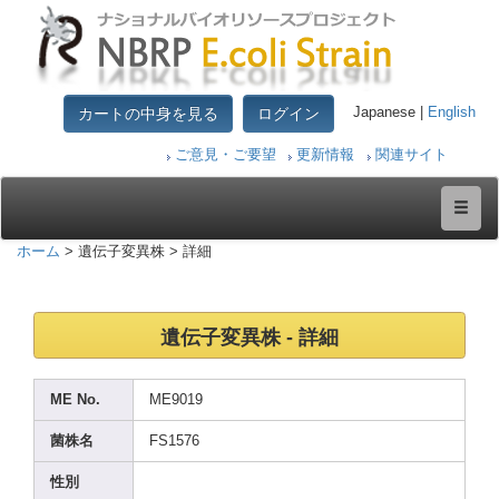
カートの中身を見る
ログイン
Japanese |
English
ご意見・ご要望
更新情報
関連サイト
ホーム
> 遺伝子変異株 > 詳細
遺伝子変異株 - 詳細
ME No.
ME901
9
菌株名
FS157
6
性別