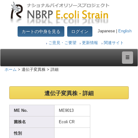
カートの中身を見る
ログイン
Japanese |
English
ご意見・ご要望
更新情報
関連サイト
ホーム
> 遺伝子変異株 > 詳細
遺伝子変異株 - 詳細
ME No.
ME901
3
菌株名
Ecoli
CR
性別