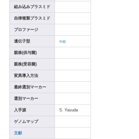
組み込みプラスミド
自律複製プラスミド
プロファージ
遺伝子型
sup
親株(供与菌)
親株(受容菌)
変異導入方法
最終選別マーカー
選別マーカー
入手源
S. Yasud
a
ゲノムマップ
文献