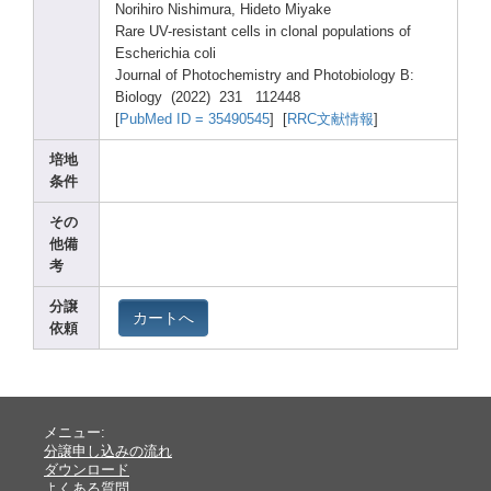
Norih
iro Nishi
mura,
Hidet
o Miyak
e
Rare UV-re
sista
nt cells
in clona
l popul
ation
s of
Esche
richi
a coli
Journ
al of Photo
chemi
stry and Photo
biolo
gy B:
Biolo
gy (2022
) 231 11244
8
[
PubMe
d ID = 35490
545
] [
RRC文献情報
]
培地
条件
その
他備
考
分譲
カートへ
依頼
メニュー:
分譲申し込みの流れ
ダウンロード
よくある質問