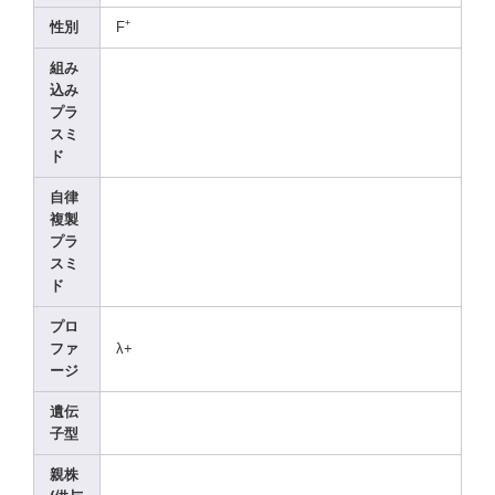
+
性別
F
組み
込み
プラ
スミ
ド
自律
複製
プラ
スミ
ド
プロ
ファ
λ+
ージ
遺伝
子型
親株