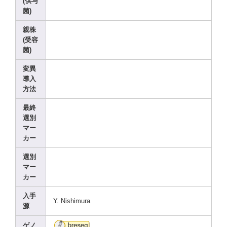
(供与
菌)
親株
(受容
菌)
変異
導入
方法
最終
選別
マー
カー
選別
マー
カー
入手
Y. Nishi
mura
源
ゲノ