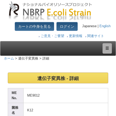
カートの中身を見る
ログイン
Japanese |
English
ご意見・ご要望
更新情報
関連サイト
ホーム
> 遺伝子変異株 > 詳細
遺伝子変異株 - 詳細
ME
ME901
2
No.
菌株
K12
名