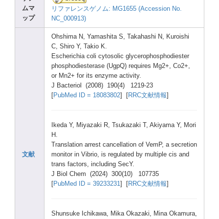
ムマ
リファレンスゲノム: MG165
5 (Acce
ssion
No.
ップ
NC_00
0913)
Ohshi
ma N, Yamas
hita S, Takah
ashi N, Kuroi
shi
C, Shiro
Y, Takio
K.
Esche
richi
a coli cytos
olic glyce
ropho
sphod
ieste
r
phosp
hodie
stera
se (UgpQ
) requi
res Mg2+,
Co2+,
or Mn2+ for its enzym
e activ
ity.
J Bacte
riol (2008
) 190(4
) 1219-
23
[
PubMe
d ID = 18083
802
] [
RRC文献情報
]
Ikeda
Y, Miyaz
aki R, Tsuka
zaki T, Akiya
ma Y, Mori
H.
Trans
latio
n arres
t cance
llati
on of VemP,
a secre
tion
文献
monit
or in Vibri
o, is regul
ated by multi
ple cis and
trans
facto
rs, inclu
ding SecY.
J Biol Chem (2024
) 300(1
0) 10773
5
[
PubMe
d ID = 39233
231
] [
RRC文献情報
]
Shuns
uke Ichik
awa, Mika Okaza
ki, Mina Okamu
ra,