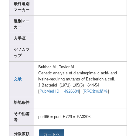
最終選別
マーカー
選別マー
カー
入手源
ゲノムマ
ップ
Bukha
ri AI, Taylo
r AL.
Genet
ic analy
sis of diami
nopim
elic acid-
and
文献
lysin
e-req
uirin
g mutan
ts of Esche
richi
a coli.
J Bacte
riol (1971
) 105(3
) 844-5
4
[
PubMe
d ID = 49266
84
] [
RRC文献情報
]
培地条件
その他備
purI6
6 = purL E729 = PA330
6
考
カートへ
分譲依頼