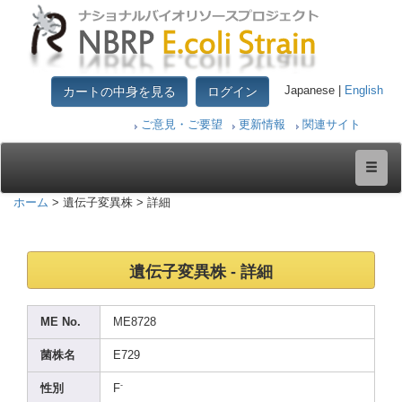
カートの中身を見る
ログイン
Japanese |
English
ご意見・ご要望
更新情報
関連サイト
ホーム
> 遺伝子変異株 > 詳細
遺伝子変異株 - 詳細
ME No.
ME872
8
菌株名
E729
-
性別
F