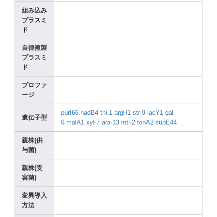
組み込み
プラスミ
ド
自律複製
プラスミ
ド
プロファ
ージ
purI6
6
nadB4
thi-1
argH1
str-9
lacY1
gal-
遺伝子型
6
malA1
xyl-7
ara-1
3
mtl-2
tonA2
supE4
4
親株(供
与菌)
親株(受
容菌)
変異導入
方法