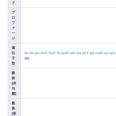
ド
プ
ロ
フ
ァ
ー
ジ
遺
伝
thr
leu
pro
hisG
thyA
thi
pyrB
relA
ara
lacY
gal
malA
xyl
rpsL
-
子
da)
型
親
株
(供
与
菌)
親
株
(受