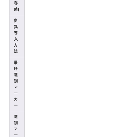
容
菌)
変
異
導
入
方
法
最
終
選
別
マ
ー
カ
ー
選
別
マ
ー