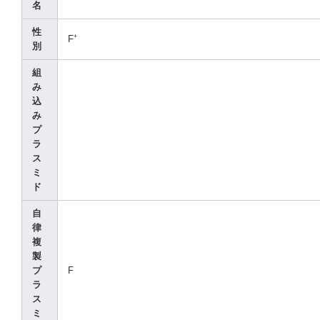
名
性
+
F
別
組
み
込
み
プ
ラ
ス
ミ
ド
自
律
複
製
プ
F
ラ
ス
ミ