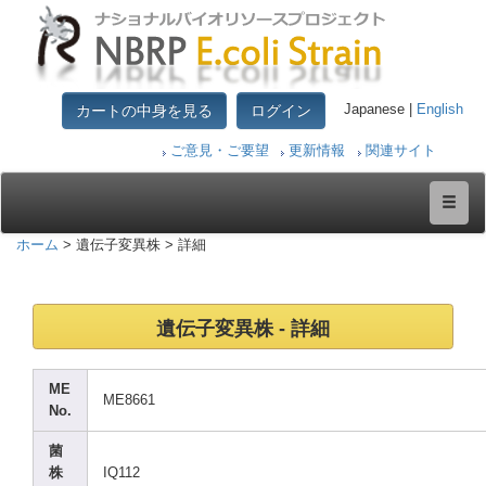
カートの中身を見る
ログイン
Japanese |
English
ご意見・ご要望
更新情報
関連サイト
ホーム
> 遺伝子変異株 > 詳細
遺伝子変異株 - 詳細
ME
ME866
1
No.
菌
株
IQ112