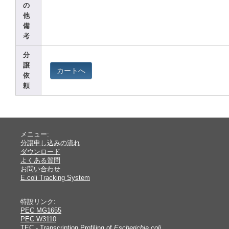
の
他
備
考
分
譲
カートへ
依
頼
メニュー:
分譲申し込みの流れ
ダウンロード
よくある質問
お問い合わせ
E.coli Tracking System
特設リンク:
PEC MG1655
PEC W3110
TEC - Transcription Profiling of
Escherichia coli