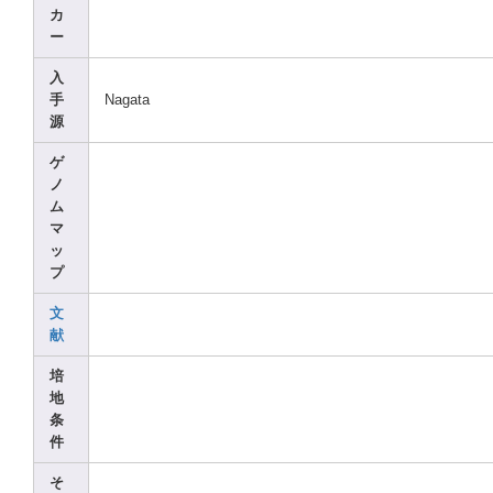
カ
ー
入
手
Nagat
a
源
ゲ
ノ
ム
マ
ッ
プ
文
献
培
地
条
件
そ