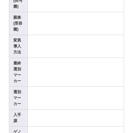
(供与
菌)
親株
(受容
菌)
変異
導入
方法
最終
選別
マー
カー
選別
マー
カー
入手
源
ゲノ