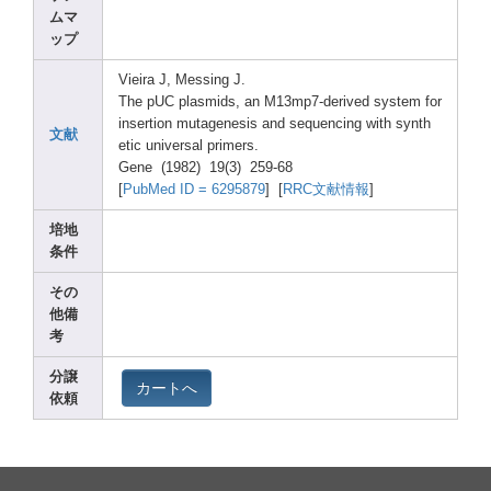
ムマ
ップ
Vieir
a J, Messi
ng J.
The pUC plasm
ids, an M13mp
7-der
ived syste
m for
inser
tion mutag
enesi
s and seque
ncing
with synth
文献
etic unive
rsal prime
rs.
Gene (1982
) 19(3)
259-6
8
[
PubMe
d ID = 62958
79
] [
RRC文献情報
]
培地
条件
その
他備
考
分譲
カートへ
依頼