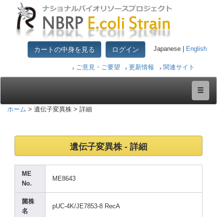
カートの中身を見る
ログイン
Japanese |
English
ご意見・ご要望
更新情報
関連サイト
ホーム
> 遺伝子変異株 > 詳細
遺伝子変異株 - 詳細
ME
ME864
3
No.
菌株
pUC-4
K/JE7
853-8
RecA
名