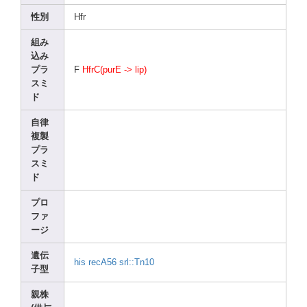
性別
Hfr
組み
込み
プラ
F
HfrC(
purE -> lip)
スミ
ド
自律
複製
プラ
スミ
ド
プロ
ファ
ージ
遺伝
his
recA5
6
srl::
Tn10
子型
親株