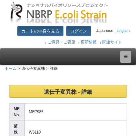
カートの中身を見る
ログイン
Japanese |
English
ご意見・ご要望
更新情報
関連サイト
ホーム
> 遺伝子変異株 > 詳細
遺伝子変異株 - 詳細
ME
ME798
5
No.
菌
株
W3110