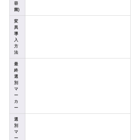
容
菌)
変
異
導
入
方
法
最
終
選
別
マ
ー
カ
ー
選
別
マ
ー