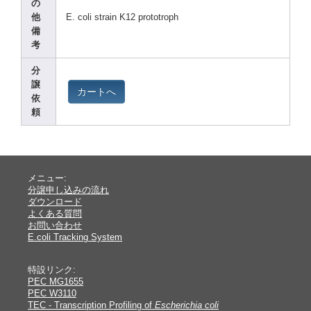
の
他
E. coli strai
n K12 proto
troph
備
考
分
譲
カートへ
依
頼
メニュー:
分譲申し込みの流れ
ダウンロード
よくある質問
お問い合わせ
E.coli Tracking System
特設リンク:
PEC MG1655
PEC W3110
TEC - Transcription Profiling of
Escherichia coli