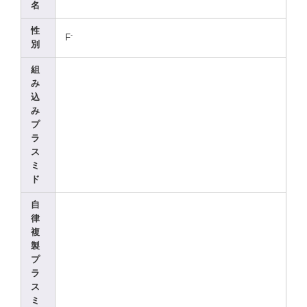
名
性
-
F
別
組
み
込
み
プ
ラ
ス
ミ
ド
自
律
複
製
プ
ラ
ス
ミ