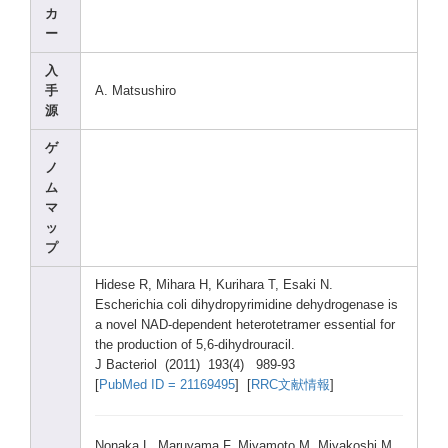
カ
ー
入
手
A. Matsu
shiro
源
ゲ
ノ
ム
マ
ッ
プ
Hides
e R, Mihar
a H, Kurih
ara T, Esaki
N.
Esche
richi
a coli dihyd
ropyr
imidi
ne dehyd
rogen
ase is
a novel
NAD-d
epend
ent heter
otetr
amer essen
tial for
the produ
ction
of 5,6-d
ihydr
ourac
il.
J Bacte
riol (2011
) 193(4
) 989-9
3
[
PubMe
d ID = 21169
495
] [
RRC文献情報
]
Nonak
a L, Maruy
ama F, Miyam
oto M, Miyak
oshi M,