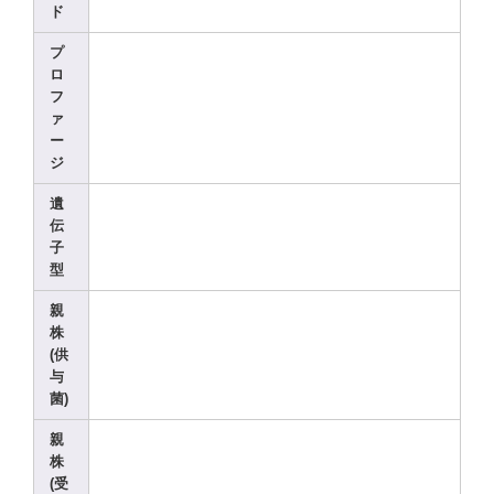
ド
プ
ロ
フ
ァ
ー
ジ
遺
伝
子
型
親
株
(供
与
菌)
親
株
(受