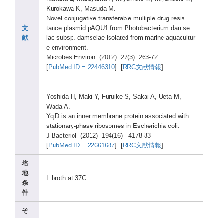
Kurok
awa K, Masud
a M.
Novel
conju
gativ
e trans
ferab
le multi
ple drug resis
文
tance
plasm
id pAQU1
from Photo
bacte
rium damse
献
lae subsp
. damse
lae isola
ted from marin
e aquac
ultur
e envir
onmen
t.
Micro
bes Envir
on (2012
) 27(3)
263-7
2
[
PubMe
d ID = 22446
310
] [
RRC文献情報
]
Yoshi
da H, Maki Y, Furui
ke S, Sakai
A, Ueta M,
Wada A.
YqjD is an inner
membr
ane prote
in assoc
iated
with
stati
onary
-phas
e ribos
omes in Esche
richi
a coli.
J Bacte
riol (2012
) 194(1
6) 4178-
83
[
PubMe
d ID = 22661
687
] [
RRC文献情報
]
培
地
L broth
at 37C
条
件
そ