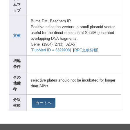
ムマ
ップ
Burns
DM, Beach
am IR.
Posit
ive selec
tion vecto
rs: a small
plasm
id vecto
r
usefu
l for the direc
t selec
tion of Sau3A
-gene
rated
文献
overl
appin
g DNA fragm
ents.
Gene (1984
) 27(3)
323-5
[
PubMe
d ID = 63299
08
] [
RRC文献情報
]
培地
条件
その
selec
tive plate
s shoul
d not be incub
ated for longe
r
他備
than 24hrs
考
分譲
カートへ
依頼