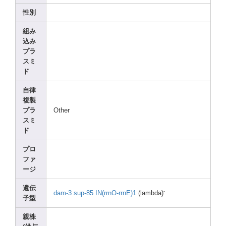
性別
組み
込み
プラ
スミ
ド
自律
複製
プラ
Other
スミ
ド
プロ
ファ
ージ
遺伝
-
dam-3
sup-8
5
IN(rr
nO-rr
nE)1
(lamb
da)
子型
親株