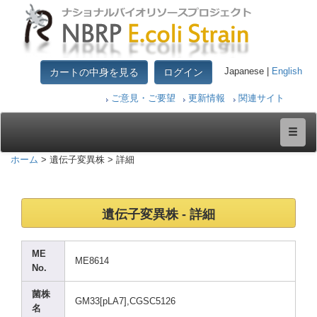
カートの中身を見る
ログイン
Japanese |
English
ご意見・ご要望
更新情報
関連サイト
ホーム
> 遺伝子変異株 > 詳細
遺伝子変異株 - 詳細
ME
ME861
4
No.
菌株
GM33[
pLA7]
,CGSC
5126
名