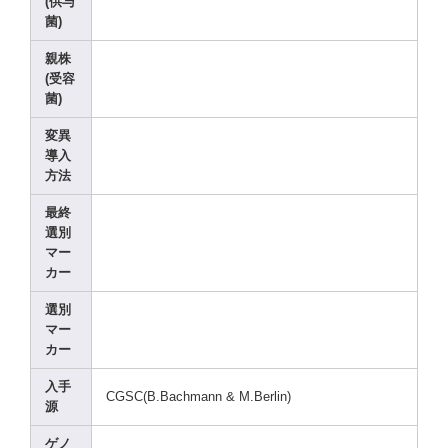
(供与
菌)
親株
(受容
菌)
変異
導入
方法
最終
選別
マー
カー
選別
マー
カー
入手
CGSC(
B.Bac
hmann
& M.Ber
lin)
源
ゲノ