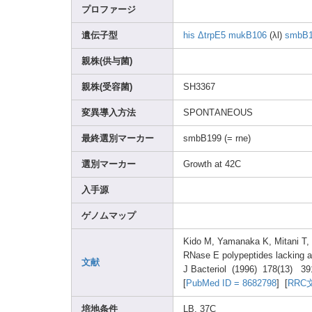
プロファージ
遺伝子型
his
ΔtrpE5
mukB1
06
(λl)
smbB
親株(供与菌)
親株(受容菌)
SH336
7
変異導入方法
SPONT
ANEOU
S
最終選別マーカー
smbB1
99 (= rne)
選別マーカー
Growt
h at 42C
入手源
ゲノムマップ
Kido M, Yaman
aka K, Mitan
i T
RNase
E polyp
eptid
es lacki
ng a
文献
J Bacte
riol (1996
) 178(1
3) 39
[
PubMe
d ID = 86827
98
] [
RRC
培地条件
LB, 37C