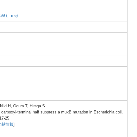
1
99 (= rne)
, Niki H, Ogura
T, Hirag
a S.
 carbo
xyl-t
ermin
al half suppr
ess a mukB mutat
ion in Esche
richi
a coli.
17-
25
文献情報
]