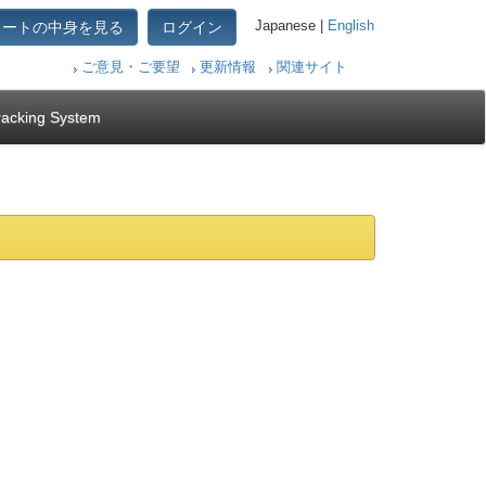
カートの中身を見る
ログイン
Japanese |
English
ご意見・ご要望
更新情報
関連サイト
racking System