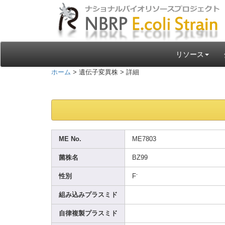
リソース
ホーム
> 遺伝子変異株 > 詳細
ME No.
ME780
3
菌株名
BZ99
-
性別
F
組み込みプラスミド
自律複製プラスミド