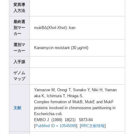
変異導
入方法
最終選
別マー
mukBΔ(XhoI
-XhoI
)::ka
n
カー
選別マ
Kanam
ycin resis
tant (30 μg/ml)
ーカー
入手源
ゲノム
マップ
Yamaz
oe M, Onogi
T, Sunak
o Y, Niki H, Yaman
aka K, Ichim
ura T, Hirag
a S.
Compl
ex forma
tion of MukB,
MukE and MukF
文献
prote
ins invol
ved in chrom
osome
parti
tioni
ng in
Esche
richi
a coli.
EMBO J (1999
) 18(21
) 5873-
84
[
PubMe
d ID = 10545
099
] [
RRC文献情報
]