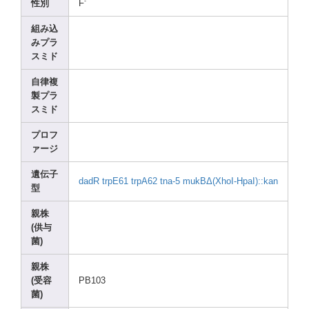
-
性別
F
組み込
みプラ
スミド
自律複
製プラ
スミド
プロフ
ァージ
遺伝子
dadR
trpE6
1
trpA6
2
tna-5
mukBΔ(XhoI
-HpaI
)::ka
n
型
親株
(供与
菌)
親株
(受容
PB103
菌)