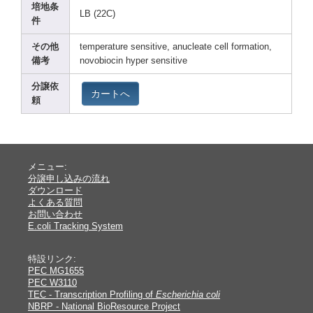
培地条
LB (22C)
件
その他
tempe
ratur
e sensi
tive,
anucl
eate cell forma
tion,
備考
novob
iocin
hyper
sensi
tive
分譲依
カートへ
頼
メニュー:
分譲申し込みの流れ
ダウンロード
よくある質問
お問い合わせ
E.coli Tracking System
特設リンク:
PEC MG1655
PEC W3110
TEC - Transcription Profiling of
Escherichia coli
NBRP - National BioResource Project