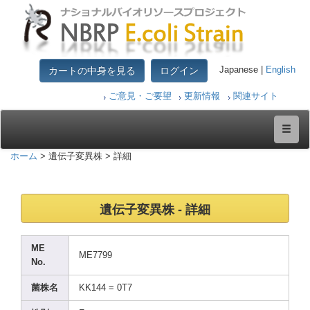
カートの中身を見る
ログイン
Japanese |
English
ご意見・ご要望
更新情報
関連サイト
ホーム
> 遺伝子変異株 > 詳細
遺伝子変異株 - 詳細
ME
ME779
9
No.
菌株名
KK144
= 0T7