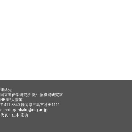
連絡先:
国立遺伝学研究所 微生物機能研究室
NBRP大腸菌
〒411-8540 静岡県三島市谷田1111
e-mail:
代表：仁木 宏典