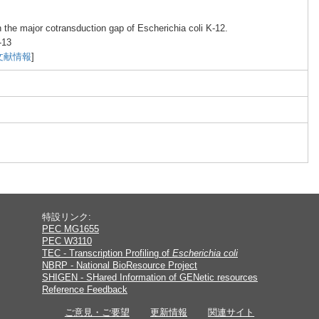
 the major
cotra
nsduc
tion gap of Esche
richi
a coli K-12.
-1
3
文献情報
]
特設リンク:
PEC MG1655
PEC W3110
TEC - Transcription Profiling of
Escherichia coli
NBRP - National BioResource Project
SHIGEN - SHared Information of GENetic resources
Reference Feedback
ご意見・ご要望
更新情報
関連サイト