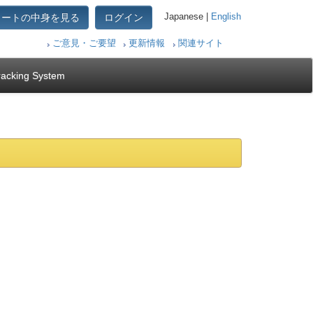
カートの中身を見る
ログイン
Japanese |
English
ご意見・ご要望
更新情報
関連サイト
racking System