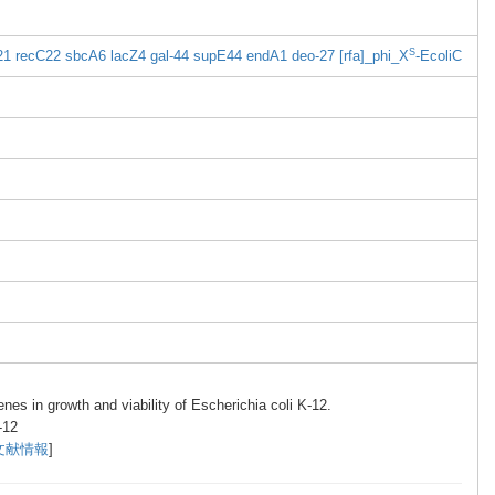
S
2
1
recC2
2
sbcA6
lacZ4
gal-4
4
supE4
4
endA1
deo-2
7
[rfa]
_phi_
X
-Ecol
iC
genes
in growt
h and viabi
lity of Esche
richi
a coli K-12.
-1
2
文献情報
]