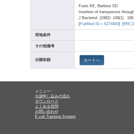
Fouts
KE, Barbo
ur SD.
Inser
tion of trans
poson
s throu
gh
J Bacte
riol (1982
) 149(1
) 106
[
PubMe
d ID = 62748
40
] [
RRC
培地条件
その他備考
カートへ
分譲依頼
メニュー:
分譲申し込みの流れ
ダウンロード
よくある質問
お問い合わせ
E.coli Tracking System