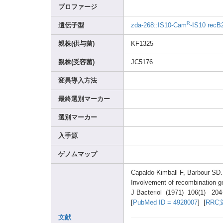
プロファージ
R
遺伝子型
zda-2
68::I
S10-C
am
-IS10
recB
親株(供与菌)
KF132
5
親株(受容菌)
JC517
6
変異導入方法
最終選別マーカー
選別マーカー
入手源
ゲノムマップ
Capal
do-Ki
mball
F, Barbo
ur SD.
Invol
vemen
t of recom
binat
ion 
J Bacte
riol (1971
) 106(1
) 204
[
PubMe
d ID = 49280
07
] [
RRC
文献