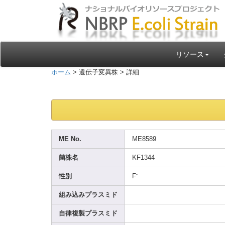
リソース
ホーム
> 遺伝子変異株 > 詳細
ME No.
ME858
9
菌株名
KF134
4
-
性別
F
組み込みプラスミド
自律複製プラスミド