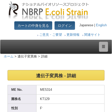
カートの中身を見る
ログイン
Japanese |
English
ご意見・ご要望
更新情報
関連サイト
ホーム
> 遺伝子変異株 > 詳細
遺伝子変異株 - 詳細
ME No.
ME531
4
菌株名
KT129
-
性別
F