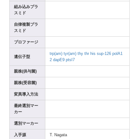
組み込みプラ
スミド
自律複製プラ
スミド
プロファージ
trp(a
m)
tyr(a
m)
thy
thr
his
sup-1
26
polA1
遺伝子型
2
dapE9
ptsI7
親株(供与菌)
親株(受容菌)
変異導入方法
最終選別マー
カー
選別マーカー
入手源
T. Nagat
a