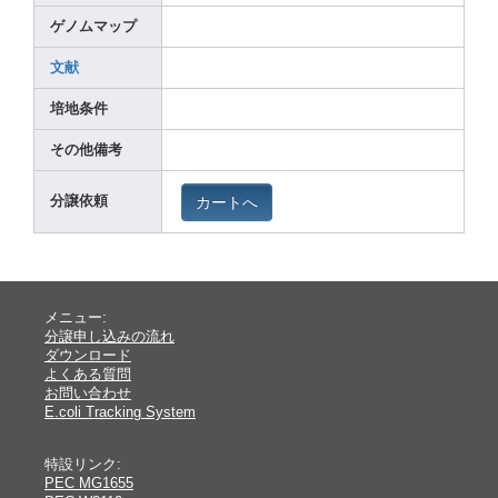
ゲノムマップ
文献
培地条件
その他備考
カートへ
分譲依頼
メニュー:
分譲申し込みの流れ
ダウンロード
よくある質問
お問い合わせ
E.coli Tracking System
特設リンク:
PEC MG1655