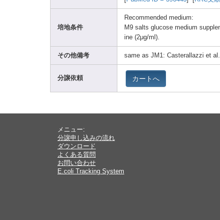
Recom
mende
d mediu
m:
培地条件
M9 salts
gluco
se mediu
m suppl
e
ine (2μg/ml)
.
その他備考
same as JM1: Caste
ralla
zzi et a
カートへ
分譲依頼
メニュー:
分譲申し込みの流れ
ダウンロード
よくある質問
お問い合わせ
E.coli Tracking System