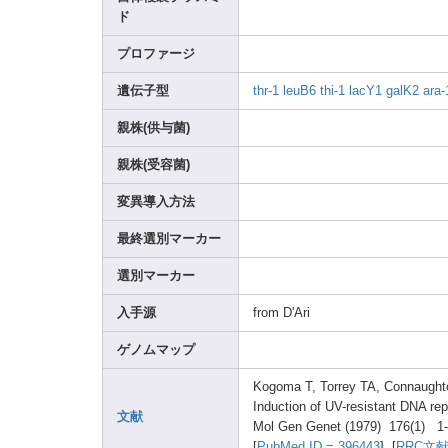
ド
プロファージ
遺伝子型
thr-1
leuB6
thi-1
lacY1
galK2
ara-
親株(供与菌)
親株(受容菌)
変異導入方法
最終選別マーカー
選別マーカー
入手源
from D'Ari
ゲノムマップ
Kogom
a T, Torre
y TA, Conna
ught
Induc
tion of UV-re
sista
nt DNA rep
文献
Mol Gen Genet
(1979
) 176(1
) 1
[
PubMe
d ID = 39644
3
] [
RRC文