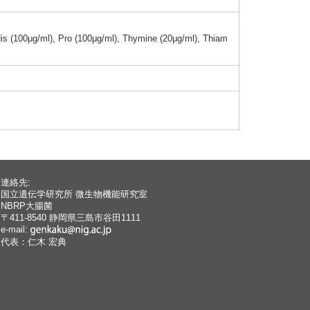
His (100μg/ml)
, Pro (100μg/ml)
, Thymi
ne (20μg/ml)
, Thiam
連絡先:
国立遺伝学研究所 微生物機能研究室
NBRP大腸菌
〒411-8540 静岡県三島市谷田1111
e-mail:
代表：仁木 宏典