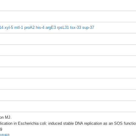
1
4
xyl-5
mtl-1
proA2
his-4
argE3
rpsL3
1
tsx-3
3
sup-3
7
o
n MJ.
li
catio
n in Esche
richi
a coli:
induc
ed stabl
e DNA repli
catio
n as an SOS funct
io
-9
献情報
]