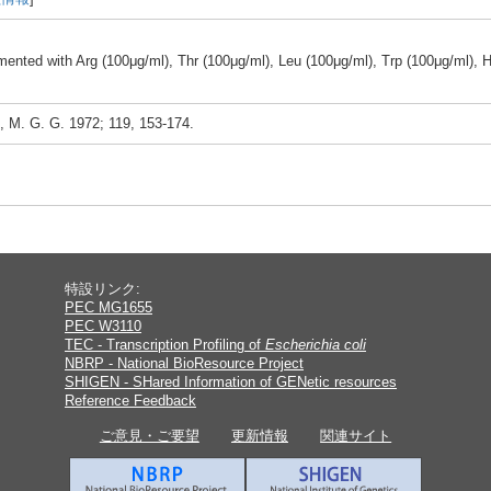
ment
ed with Arg (100μg/ml)
, Thr (100μg/ml)
, Leu (100μg/ml)
, Trp (100μg/ml)
, 
l., M. G. G. 1972; 119, 153-1
74.
特設リンク:
PEC MG1655
PEC W3110
TEC - Transcription Profiling of
Escherichia coli
NBRP - National BioResource Project
SHIGEN - SHared Information of GENetic resources
Reference Feedback
ご意見・ご要望
更新情報
関連サイト