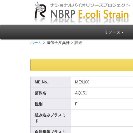
リソース
ホーム
> 遺伝子変異株 > 詳細
ME No.
ME910
0
菌株名
AQ151
-
性別
F
組み込みプラスミ
ド
自律複製プラスミ