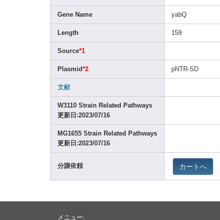
Gene Name
yabQ
Lengt
h
159
Sourc
e
*1
Plasm
id
*2
pNTR-
SD
文献
W3110
Strai
n Relat
ed Pathw
ays
更新日:2023
/07/1
6
MG165
5 Strai
n Relat
ed Pathw
ays
更新日:2023
/07/1
6
カートへ
分譲依頼
メニュー: