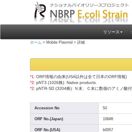
リソース
ホーム
> Mobile Plasmid > 詳細
*1
: ORF情報の由来(USA以外は全て日本のORF情報)
*2
: pNT3 (1026
株): Nativ
e produ
cts.
*2
: pNTR-
SD (3204
株): Ｎ末、Ｃ末に数個のアミノ酸
Acces
sion No
50
ORF No.(J
apan)
106#8
ORF No.(U
SA)
b0057