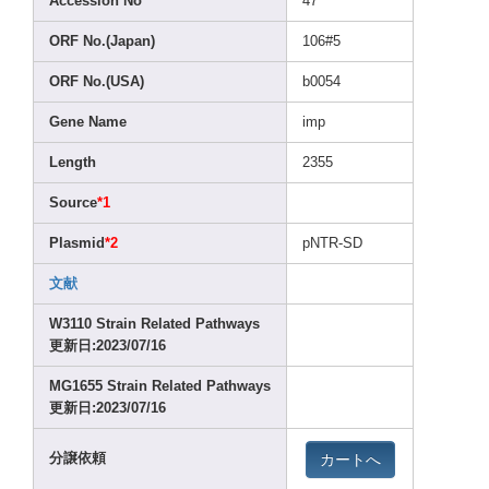
Acces
sion No
47
ORF No.(J
apan)
106#5
ORF No.(U
SA)
b0054
Gene Name
imp
Lengt
h
2355
Sourc
e
*1
Plasm
id
*2
pNTR-
SD
文献
W3110
Strai
n Relat
ed Pathw
ays
更新日:2023
/07/1
6
MG165
5 Strai
n Relat
ed Pathw
ays
更新日:2023
/07/1
6
カートへ
分譲依頼