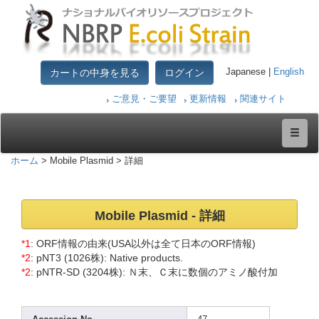
カートの中身を見る
ログイン
Japanese |
English
ご意見・ご要望
更新情報
関連サイト
ホーム
> Mobile Plasmid > 詳細
Mobil
e Plasm
id - 詳細
*1
: ORF情報の由来(USA以外は全て日本のORF情報)
*2
: pNT3 (1026
株): Nativ
e produ
cts.
*2
: pNTR-
SD (3204
株): Ｎ末、Ｃ末に数個のアミノ酸付加