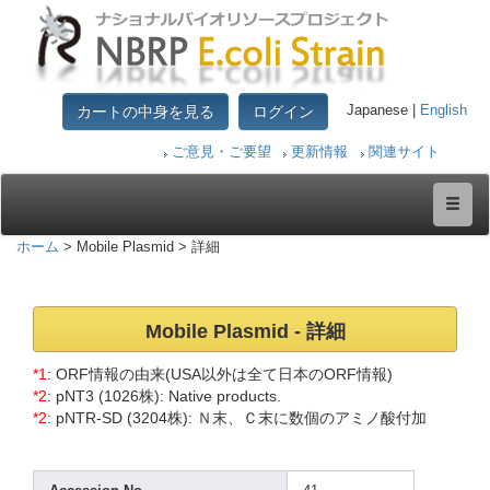
カートの中身を見る
ログイン
Japanese |
English
ご意見・ご要望
更新情報
関連サイト
ホーム
> Mobile Plasmid > 詳細
Mobil
e Plasm
id - 詳細
*1
: ORF情報の由来(USA以外は全て日本のORF情報)
*2
: pNT3 (1026
株): Nativ
e produ
cts.
*2
: pNTR-
SD (3204
株): Ｎ末、Ｃ末に数個のアミノ酸付加