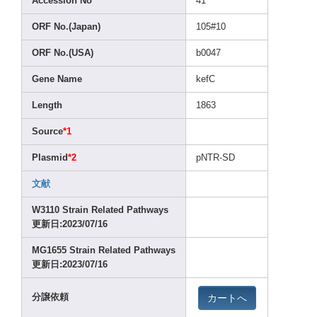
Acces
sion No
41
ORF No.(J
apan)
105#1
0
ORF No.(U
SA)
b0047
Gene Name
kefC
Lengt
h
1863
Sourc
e
*1
Plasm
id
*2
pNTR-
SD
文献
W3110
Strai
n Relat
ed Pathw
ays
更新日:2023
/07/1
6
MG165
5 Strai
n Relat
ed Pathw
ays
更新日:2023
/07/1
6
カートへ
分譲依頼