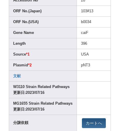
Acces
sion No
28
ORF No.(J
apan)
103#1
3
ORF No.(U
SA)
b0034
Gene Name
caiF
Lengt
h
396
Sourc
e
*1
USA
Plasm
id
*2
pNT3
文献
W3110
Strai
n Relat
ed Pathw
ays
更新日:2023
/07/1
6
MG165
5 Strai
n Relat
ed Pathw
ays
更新日:2023
/07/1
6
カートへ
分譲依頼