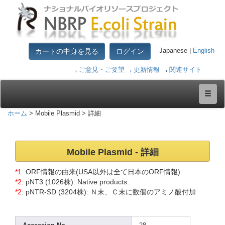
カートの中身を見る
ログイン
Japanese |
English
ご意見・ご要望
更新情報
関連サイト
ホーム
> Mobile Plasmid > 詳細
Mobil
e Plasm
id - 詳細
*1
: ORF情報の由来(USA以外は全て日本のORF情報)
*2
: pNT3 (1026
株): Nativ
e produ
cts.
*2
: pNTR-
SD (3204
株): Ｎ末、Ｃ末に数個のアミノ酸付加