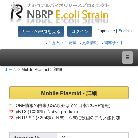
カートの中身を見る
ログイン
Japanese |
English
ご意見・ご要望
更新情報
関連サイト
ホーム
> Mobile Plasmid > 詳細
Mobil
e Plasm
id - 詳細
*1
: ORF情報の由来(USA以外は全て日本のORF情報)
*2
: pNT3 (1026
株): Nativ
e produ
cts.
*2
: pNTR-
SD (3204
株): Ｎ末、Ｃ末に数個のアミノ酸付加