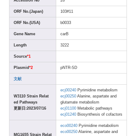
Acces
sion No
26
ORF No.(J
apan)
103#1
1
ORF No.(U
SA)
b0033
Gene Name
carB
Lengt
h
3222
Sourc
e
*1
Plasm
id
*2
pNTR-
SD
文献
ecj00
240
Pyrim
idine
metab
olism
W3110
Strai
n Relat
ecj00
250
Alani
ne, aspar
tate and
ed Pathw
ays
gluta
mate metab
olism
更新日:2023
/07/1
6
ecj01
100
Metab
olic pathw
ays
ecj01
240
Biosy
nthes
is of cofac
tors
eco00
240
Pyrim
idine
metab
olism
eco00
250
Alani
ne, aspar
tate and
MG165
5 Strai
n Relat