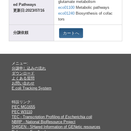
gluta
mate metab
olism
ed Pathw
ays
eco01
100
Metab
olic pathw
ays
更新日:2023
/07/1
6
eco01
240
Biosy
nthes
is of cofac
tors
カートへ
分譲依頼
メニュー:
分譲申し込みの流れ
ダウンロード
よくある質問
お問い合わせ
E.coli Tracking System
特設リンク:
PEC MG1655
PEC W3110
TEC - Transcription Profiling of
Escherichia coli
NBRP - National BioResource Project
SHIGEN - SHared Information of GENetic resources