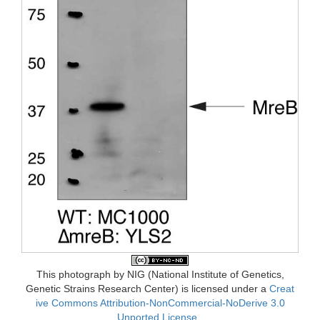
This photo
graph
by NIG (Nati
onal Insti
tute of Genet
ics,
Genet
ic Strai
ns Resea
rch Cente
r) is licen
sed under
a
Creat
ive Commo
ns Attri
butio
n-Non
Comme
rcial
-NoDe
rive 3.0
Unpor
ted Licen
se
.