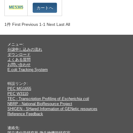
カートへ
ME5305
1件
First Previous 1-1 Next Last All
メニュー:
分譲申し込みの流れ
ダウンロード
よくある質問
お問い合わせ
E.coli Tracking System
特設リンク:
PEC MG1655
PEC W3110
TEC - Transcription Profiling of
Escherichia coli
NBRP - National BioResource Project
SHIGEN - SHared Information of GENetic resources
Reference Feedback
連絡先: