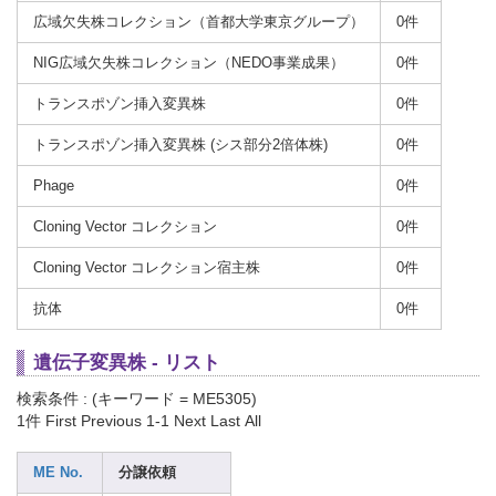
広域欠失株コレクション（首都大学東京グループ）
0件
NIG広域欠失株コレクション（NEDO事業成果）
0件
トランスポゾン挿入変異株
0件
トランスポゾン挿入変異株 (シス部分2倍体株)
0件
Phage
0件
Cloning Vector コレクション
0件
Cloning Vector コレクション宿主株
0件
抗体
0件
遺伝子変異株 - リスト
検索条件 : (キーワード = ME5305)
1件
First Previous 1-1 Next Last All
ME No.
分譲依頼