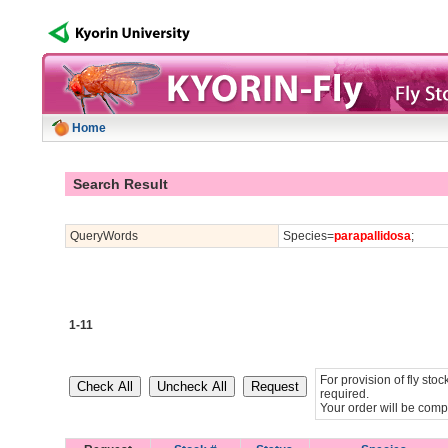
Home
Search Result
QueryWords
Species=
parapallidosa
;
1-11
For provision of fly st
required.
Your order will be comp