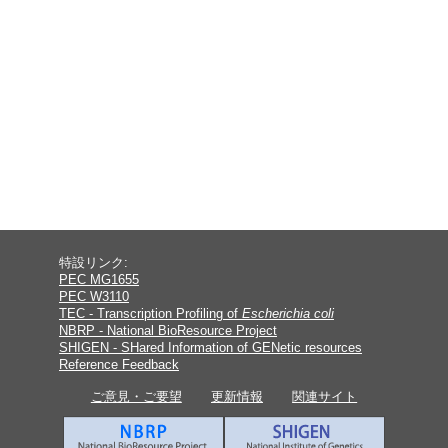
特設リンク:
PEC MG1655
PEC W3110
TEC - Transcription Profiling of
Escherichia coli
NBRP - National BioResource Project
SHIGEN - SHared Information of GENetic resources
Reference Feedback
ご意見・ご要望
更新情報
関連サイト