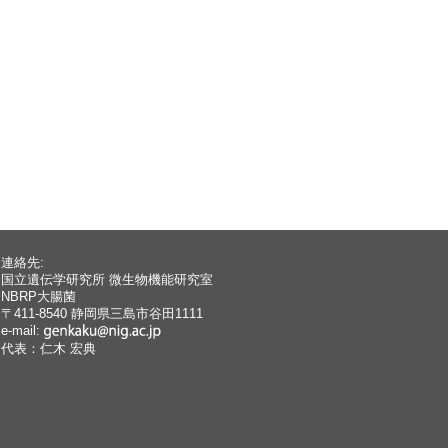
連絡先:
国立遺伝学研究所 微生物機能研究室
NBRP大腸菌
〒411-8540 静岡県三島市谷田1111
e-mail:
代表：仁木 宏典