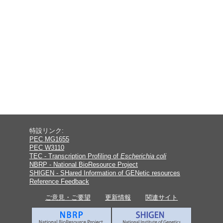
特設リンク:
PEC MG1655
PEC W3110
TEC - Transcription Profiling of
Escherichia coli
NBRP - National BioResource Project
SHIGEN - SHared Information of GENetic resources
Reference Feedback
ご意見・ご要望
更新情報
関連サイト