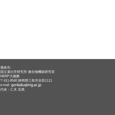
連絡先:
国立遺伝学研究所 微生物機能研究室
NBRP大腸菌
〒411-8540 静岡県三島市谷田1111
e-mail:
代表：仁木 宏典