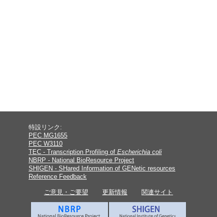
特設リンク:
PEC MG1655
PEC W3110
TEC - Transcription Profiling of
Escherichia coli
NBRP - National BioResource Project
SHIGEN - SHared Information of GENetic resources
Reference Feedback
ご意見・ご要望
更新情報
関連サイト