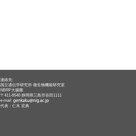
連絡先:
国立遺伝学研究所 微生物機能研究室
NBRP大腸菌
〒411-8540 静岡県三島市谷田1111
e-mail:
代表：仁木 宏典