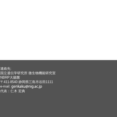
連絡先:
国立遺伝学研究所 微生物機能研究室
NBRP大腸菌
〒411-8540 静岡県三島市谷田1111
e-mail:
代表：仁木 宏典