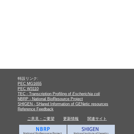
特設リンク:
PEC MG1655
PEC W3110
TEC - Transcription Profiling of
Escherichia coli
NBRP - National BioResource Project
SHIGEN - SHared Information of GENetic resources
Reference Feedback
ご意見・ご要望
更新情報
関連サイト