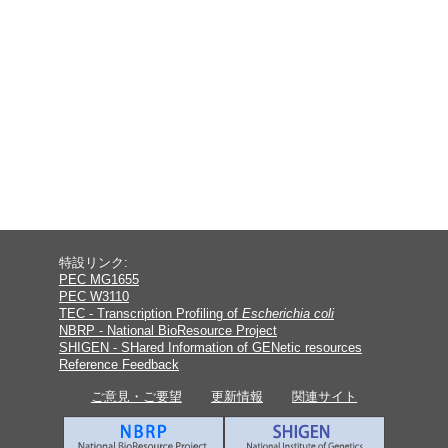
特設リンク:
PEC MG1655
PEC W3110
TEC - Transcription Profiling of
Escherichia coli
NBRP - National BioResource Project
SHIGEN - SHared Information of GENetic resources
Reference Feedback
ご意見・ご要望
更新情報
関連サイト