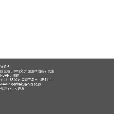
連絡先:
国立遺伝学研究所 微生物機能研究室
NBRP大腸菌
〒411-8540 静岡県三島市谷田1111
e-mail:
代表：仁木 宏典