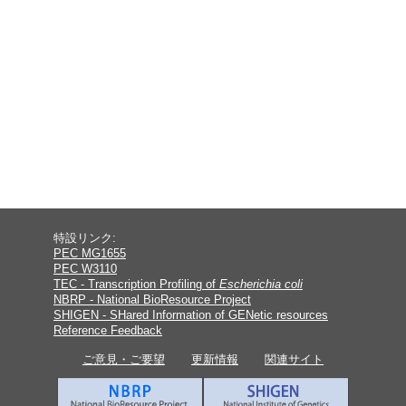
特設リンク:
PEC MG1655
PEC W3110
TEC - Transcription Profiling of
Escherichia coli
NBRP - National BioResource Project
SHIGEN - SHared Information of GENetic resources
Reference Feedback
ご意見・ご要望
更新情報
関連サイト