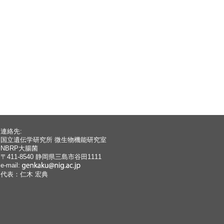
連絡先:
国立遺伝学研究所 微生物機能研究室
NBRP大腸菌
〒411-8540 静岡県三島市谷田1111
e-mail:
代表：仁木 宏典