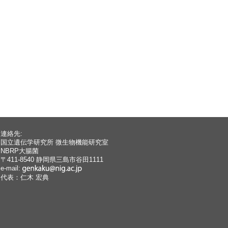
連絡先:
国立遺伝学研究所 微生物機能研究室
NBRP大腸菌
〒411-8540 静岡県三島市谷田1111
e-mail:
代表：仁木 宏典