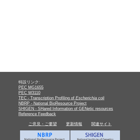
特設リンク:
PEC MG1655
PEC W3110
TEC - Transcription Profiling of
Escherichia coli
NBRP - National BioResource Project
SHIGEN - SHared Information of GENetic resources
Reference Feedback
ご意見・ご要望
更新情報
関連サイト