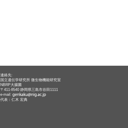
連絡先:
国立遺伝学研究所 微生物機能研究室
NBRP大腸菌
〒411-8540 静岡県三島市谷田1111
e-mail:
代表：仁木 宏典