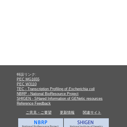
特設リンク:
PEC MG1655
PEC W3110
TEC - Transcription Profiling of
Escherichia coli
NBRP - National BioResource Project
SHIGEN - SHared Information of GENetic resources
Reference Feedback
ご意見・ご要望
更新情報
関連サイト