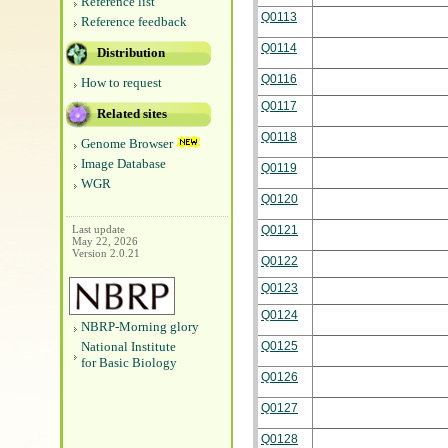
Reference list
Q0113
Reference feedback
Q0114
Distribution
Q0116
How to request
Q0117
Related sites
Q0118
Genome Browser
Image Database
Q0119
WGR
Q0120
Last update
Q0121
May 22, 2026
Version 2.0.21
Q0122
Q0123
Q0124
NBRP-Morning glory
National Institute
Q0125
for Basic Biology
Q0126
Q0127
Q0128