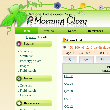
Home
Strains
Genes
References
Japanese
| English
Strain List
Strains
(
51-100
of
1249
are displaye
Summary
Page ：
1
2
3
4
5
6
7
8
9
10
11
1
Strain list
Q
QX
AK
Phenotype class
Images
P
Field search
(mas
Q0108
Genes
Q0109
Gene list
Field search
Q0110
Linkage map
Q0111
References
Q0112